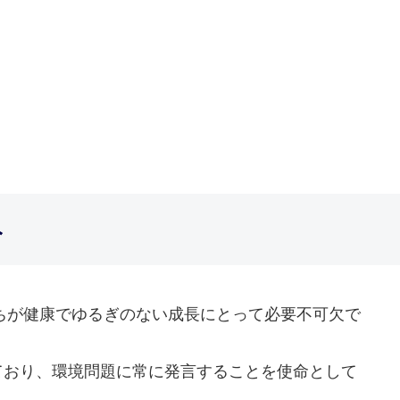
み
供たちが健康でゆるぎのない成長にとって必要不可欠で
ており、環境問題に常に発言することを使命として