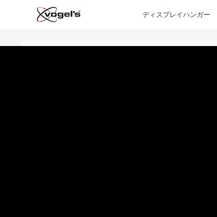
ディスプレイハンガー
トップ