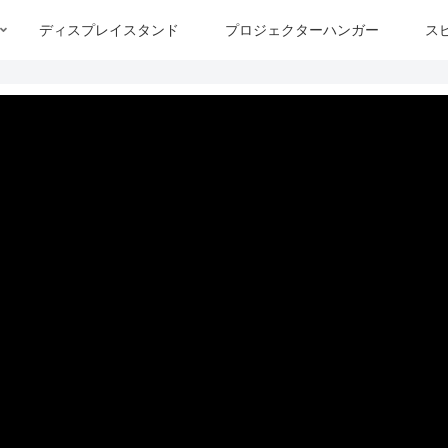
ディスプレイスタンド
プロジェクターハンガー
ス